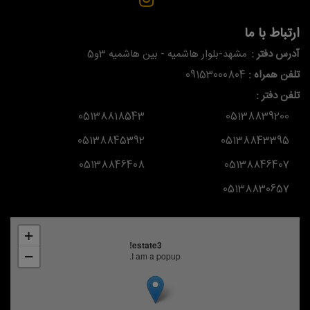
ارتباط با ما
آدرس دفتر :
مشهد-بلوار هاشمیه - بین هاشمیه 3و5
تلفن همراه :
09153000804
تلفن دفتر :
05138818543
05138839200
05138845392
05138843395
05138846408
05138846407
05138830657
+
estate3!
−
I am a popup.