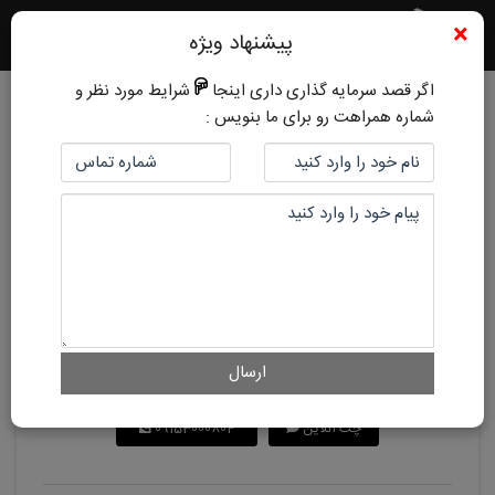
×
پیشنهاد ویژه
اگر قصد سرمایه گذاری داری اینجا
شرایط مورد نظر و
شماره همراهت رو برای ما بنویس :
کد ملک:
1
5 سال پیش
امیریه
قیمت فروش:
1,400,000,000 تومان
قیمت متر:
12,727,000 تومان
امکان معاوضه:
ارسال
هم اکنون با کارشناسان ما در ارتباط باشید
چت آنلاین
09153000804