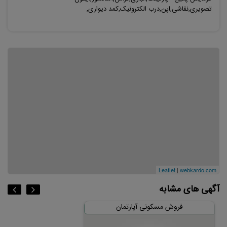
تصویری,نقاشی,اپن,درب الکترونیک,کمد دیواری,
Leaflet
|
webkardo.com
آگهی های مشابه
فروش مسکونی آپارتمان
فروش مسکونی آ