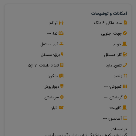
امکانات و توضیحات
سند:
ملکی 6 دنگ
تراکم:
جهت:
جنوبی
نما:
---
درب:
آب:
مستقل
گاز:
مستقل
برق:
مستقل
تلفن:
دارد
تعداد طبقات:
3 از5
واحد: ---
بالکن:
---
کفپوش:
---
دیوارپوش:
گرمایش:
---
سرمایش:
کابینت:
---
انبار:
---
آسانسور:
---
توضیحات:
گرمایش پکیج - پارکینگ,انباری,تراس,آسانسور,آیفون