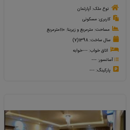
نوع ملک:
آپارتمان
کاربری:
مسکونی
مساحت:
مترمربع
و زیربنا:
110مترمربع
سال ساخت:
1398(7)
اتاق خواب:
---خوابه
آسانسور:
---
پارکینگ:
---