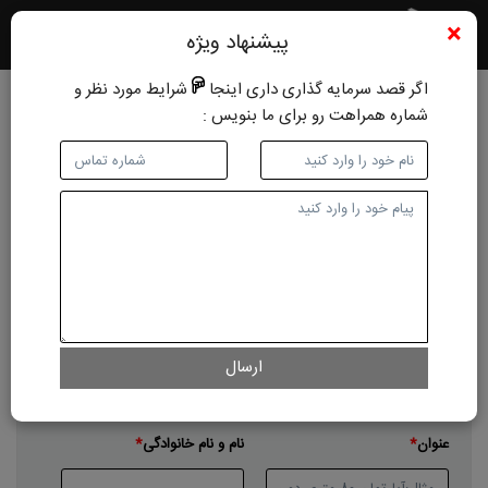
×
پیشنهاد ویژه
اگر قصد سرمایه گذاری داری اینجا
شرایط مورد نظر و
شماره همراهت رو برای ما بنویس :
ثبت رایگان املاک
نوع آگهی
فروش مسکونی
اجاره مسکونی
فروش اداری-تجاری-صنعتی
اجاره اداری-تجاری-صنعتی
زمین
باغ ویلا
نوع ملک
ارسال
آپارتمان
خانه ویلایی
پیش فروش
عنوان
نام و نام خانوادگی