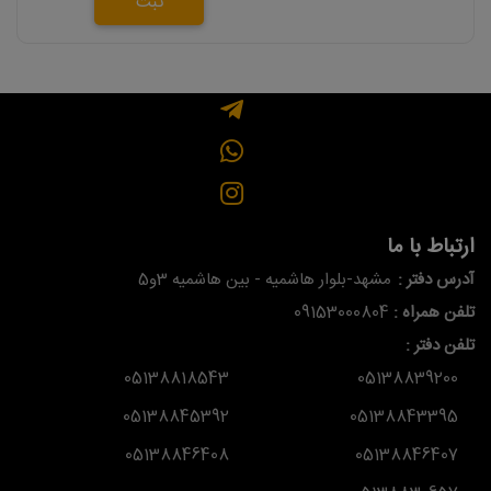
ثبت
ارتباط با ما
آدرس دفتر :
مشهد-بلوار هاشمیه - بین هاشمیه 3و5
تلفن همراه :
09153000804
تلفن دفتر :
05138818543
05138839200
05138845392
05138843395
05138846408
05138846407