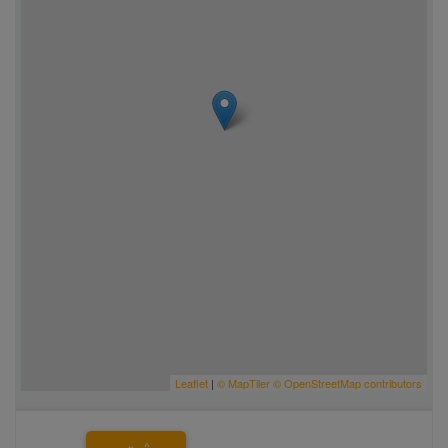
Leaflet
|
© MapTiler
© OpenStreetMap contributors