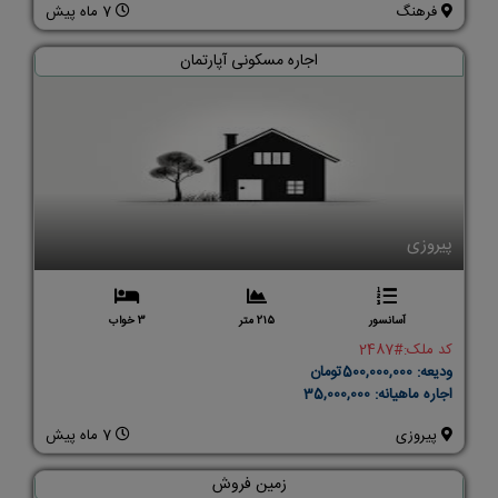
فرهنگ
7 ماه پیش
اجاره مسکونی آپارتمان
پیروزی
آسانسور
215 متر
3 خواب
کد ملک:
#2487
ودیعه:
500,000,000تومان
اجاره ماهیانه:
35,000,000
پیروزی
7 ماه پیش
زمین فروش