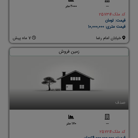
---
2000 متر
کد ملک:
#2573
قیمت:
تومان
قیمت متری:
10,000,000
خیابان امام رضا
7 ماه پیش
زمین فروش
صدف
---
170 متر
کد ملک:
#2572