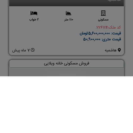
مسکونی
110 متر
2 خواب
کد ملک:
#2267
قیمت:
5,600,000,000تومان
قیمت متری:
50,900,000
هاشمیه
7 ماه پیش
فروش مسکونی خانه ویلایی
پیروزی