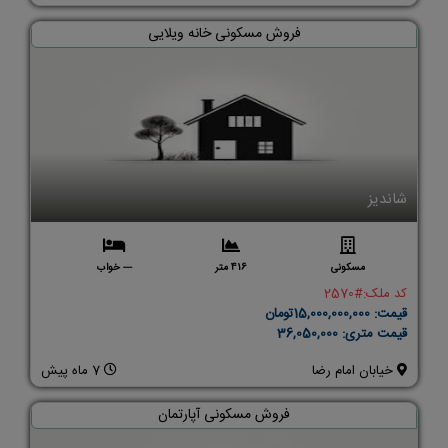
فروش مسکونی خانه ویلایی
شاندیز
مسکونی
416 متر
--- خواب
کد ملک:
#2570
قیمت:
15,000,000,000تومان
قیمت متری:
36,050,000
خیابان امام رضا
7 ماه پیش
فروش مسکونی آپارتمان