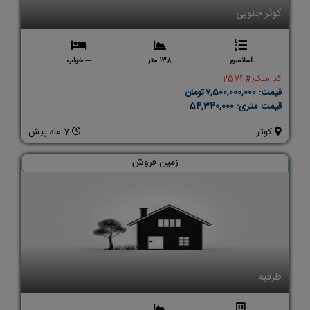
کوثر جنوبی
آسانسور
138 متر
--- خواب
کد ملک:
#2574
قیمت:
7,500,000,000تومان
قیمت متری:
54,340,000
کوثر
7 ماه پیش
زمین فروش
طرقبه