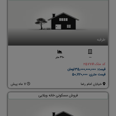
طرقبه
---
690 متر
کد ملک:
#2577
قیمت:
35,000,000,000تومان
قیمت متری:
50,720,000
خیابان امام رضا
7 ماه پیش
فروش مسکونی خانه ویلایی