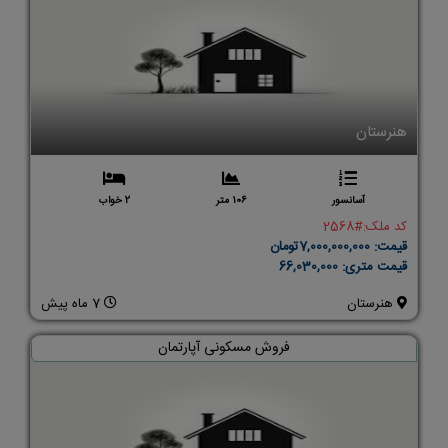
هنرستان
آسانسور
106 متر
2 خواب
کد ملک:
#2568
قیمت:
7,000,000,000تومان
قیمت متری:
66,030,000
هنرستان
7 ماه پیش
فروش مسکونی آپارتمان