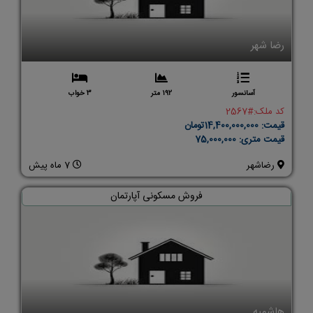
رضا شهر
آسانسور
192 متر
3 خواب
کد ملک:
#2567
قیمت:
14,400,000,000تومان
قیمت متری:
75,000,000
رضاشهر
7 ماه پیش
فروش مسکونی آپارتمان
هاشمیه