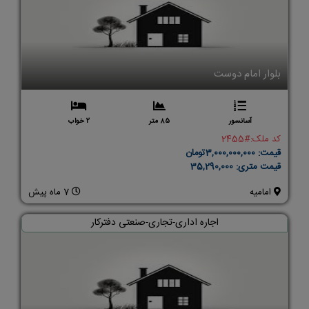
بلوار امام دوست
آسانسور
85 متر
2 خواب
کد ملک:
#2455
قیمت:
3,000,000,000تومان
قیمت متری:
35,290,000
امامیه
7 ماه پیش
اجاره اداری-تجاری-صنعتی دفترکار