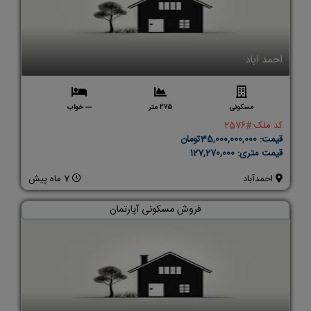
احمد اباد
مسکونی
275 متر
--- خواب
کد ملک:
#2576
قیمت:
35,000,000,000تومان
قیمت متری:
127,270,000
احمدآباد
7 ماه پیش
فروش مسکونی آپارتمان