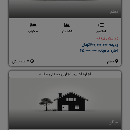
معلم
آسانسور
255 متر
--- خواب
کد ملک:
#2388
ودیعه:
200,000,000تومان
اجاره ماهیانه:
65,000,000
معلم
7 ماه پیش
اجاره اداری-تجاری-صنعتی مغازه
میثاق