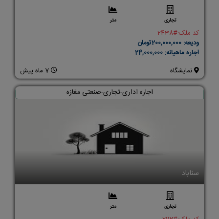
تجاری
متر
کد ملک:
#2438
ودیعه:
200,000,000تومان
اجاره ماهیانه:
24,000,000
نمایشگاه
7 ماه پیش
اجاره اداری-تجاری-صنعتی مغازه
سناباد
تجاری
متر