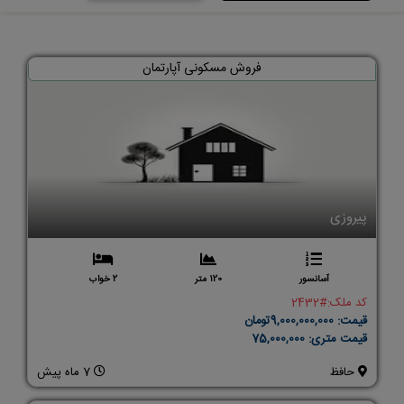
فروش مسکونی آپارتمان
پیروزی
آسانسور
120 متر
2 خواب
کد ملک:
#2432
قیمت:
9,000,000,000تومان
قیمت متری:
75,000,000
حافظ
7 ماه پیش