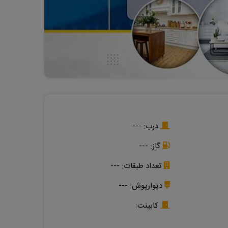
درب:
---
گاز:
---
تعداد طبقات: ---
دیوارپوش:
---
کابینت: