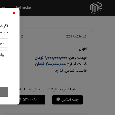
صفحه اصلی
جست
×
اگر ق
بنویس
کد ملک:
2217
12 ماه پیش
اقبال
قیمت رهن:
1,000,000,000 تومان
قیمت اجاره:
200,000,000 تومان
قابلیت تبدیل:
ندارد
هم اکنون با کارشناسان ما در ارتباط باشید
چت آنلاین
09153000804