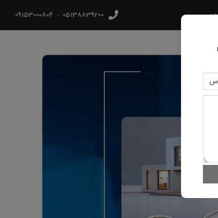
رین
05138839200
-
09153000804