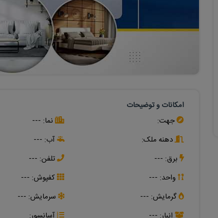
امکانات و توضیحات
جهت:
نما:
---
دهنه ملک:
آب:
---
برق:
---
تلفن:
---
واحد: ---
کفپوش:
---
گرمایش:
---
سرمایش:
---
انبار:
---
آسانسور: